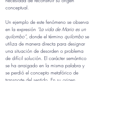
necesidad de reconstruir su origen 
conceptual.
Un ejemplo de este fenómeno se observa 
en la expresión 
“La vida de Mario es un 
quilombo”
, donde el término 
quilombo
 se 
utiliza de manera directa para designar 
una situación de desorden o problema 
de difícil solución. El carácter semántico 
se ha arraigado en la misma palabra y 
se perdió el concepto metafórico de 
transporte del sentido. En su origen 
quilombo 
refería a la estancia donde se 
reunían en el Brasil colonial a los 
esclavos en condiciones de 
hacinamiento infrahumanas y niveles 
sanitarios y de alimentación abyectos. El 
origen histórico del vocablo queda 
desplazado, y el término opera como 