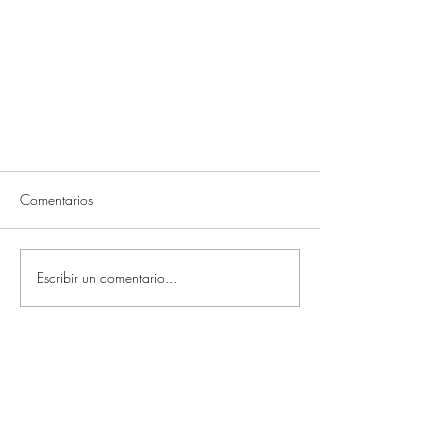
Comentarios
Escribir un comentario...
Apuntes sobre Dibujo y otros
relatos