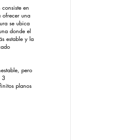
 consiste en 
 ofrecer una 
ura se ubica 
 una donde el 
s estable y la 
cado 
nestable, pero 
 3 
initos planos 