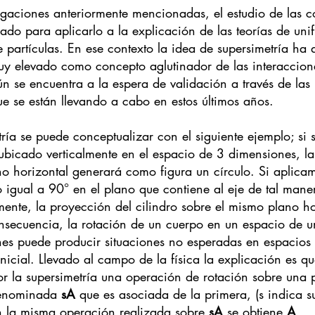
tigaciones anteriormente mencionadas, el estudio de las 
izado para aplicarlo a la explicación de las teorías de uni
e partículas. En ese contexto la idea de supersimetría ha
muy elevado como concepto aglutinador de las interaccion
n se encuentra a la espera de validación a través de las 
e se están llevando a cabo en estos últimos años.
ría se puede conceptualizar con el siguiente ejemplo; si 
o ubicado verticalmente en el espacio de 3 dimensiones, l
o horizontal generará como figura un círculo. Si aplicam
o igual a 90° en el plano que contiene al eje de tal mane
ente, la proyección del cilindro sobre el mismo plano ho
nsecuencia, la rotación de un cuerpo en un espacio de 
es puede producir situaciones no esperadas en espacios
icial. Llevado al campo de la física la explicación es q
 la supersimetría una operación de rotación sobre una p
denominada 
sA
 que es asociada de la primera, (s indica su
 la misma operación realizada sobre 
sA
 se obtiene 
A
.