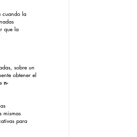
a cuando la 
inadas 
r que la 
adas, sobre un 
ente obtener el 
e 
n-
as 
as mismas 
cativas para 