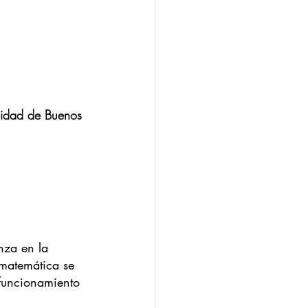
sidad de Buenos 
nza en la 
 matemática se 
 funcionamiento 