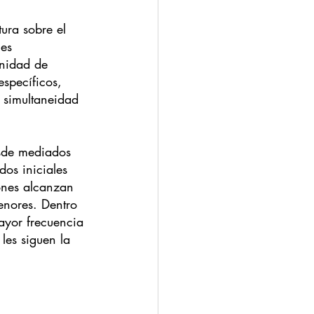
ura sobre el 
es 
inidad de 
específicos, 
 simultaneidad 
esde mediados 
dos iniciales 
iones alcanzan 
enores. Dentro 
ayor frecuencia 
les siguen la 