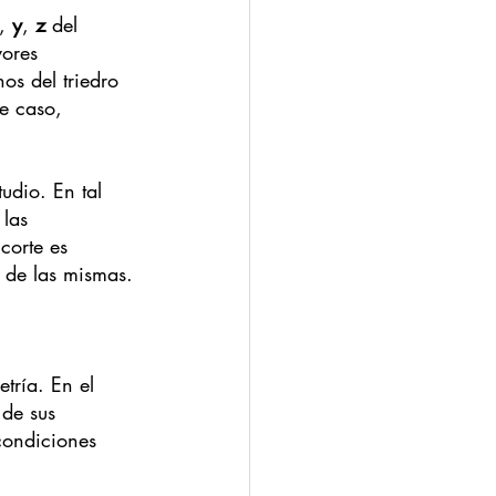
, 
y
, 
z
 del 
yores 
os del triedro 
e caso, 
udio. En tal 
las 
corte es 
s de las mismas.
tría. En el 
 de sus 
 condiciones 