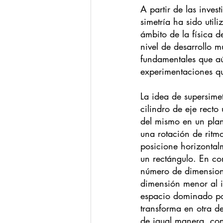
A partir de las inves
simetría ha sido util
ámbito de la física d
nivel de desarrollo 
fundamentales que aú
experimentaciones qu
La idea de supersimet
cilindro de eje rect
del mismo en un plan
una rotación de ritm
posicione horizontalm
un rectángulo. En co
número de dimension
dimensión menor al in
espacio dominado por
transforma en otra 
de igual manera, con