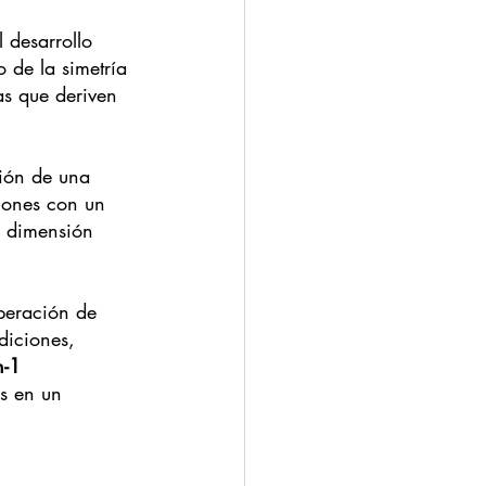
 desarrollo 
o de la simetría 
as que deriven 
ción de una 
iones con un 
a dimensión 
peración de 
diciones, 
n-1 
es en un 