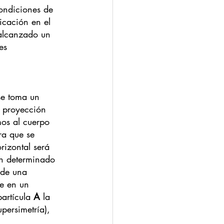
condiciones de 
ficación en el 
 alcanzado un 
es 
se toma un 
a proyección 
os al cuerpo 
ra que se 
rizontal será 
un determinado 
 de una 
ue en un 
artícula 
A
 la 
persimetría), 